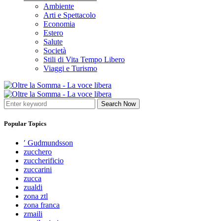
Ambiente
Arti e Spettacolo
Economia
Estero
Salute
Società
Stili di Vita Tempo Libero
Viaggi e Turismo
Search Now
Popular Topics
′ Gudmundsson
zucchero
zuccherificio
zuccarini
zucca
zualdi
zona ztl
zona franca
zmaili