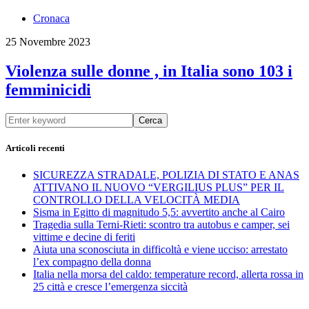
Cronaca
25 Novembre 2023
Violenza sulle donne , in Italia sono 103 i
femminicidi
Cerca
Articoli recenti
SICUREZZA STRADALE, POLIZIA DI STATO E ANAS
ATTIVANO IL NUOVO “VERGILIUS PLUS” PER IL
CONTROLLO DELLA VELOCITÀ MEDIA
Sisma in Egitto di magnitudo 5,5: avvertito anche al Cairo
Tragedia sulla Terni-Rieti: scontro tra autobus e camper, sei
vittime e decine di feriti
Aiuta una sconosciuta in difficoltà e viene ucciso: arrestato
l’ex compagno della donna
Italia nella morsa del caldo: temperature record, allerta rossa in
25 città e cresce l’emergenza siccità