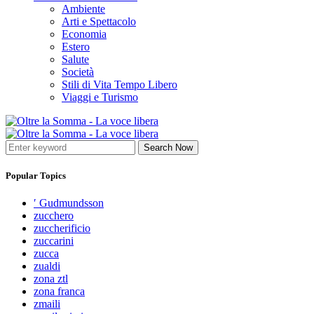
Ambiente
Arti e Spettacolo
Economia
Estero
Salute
Società
Stili di Vita Tempo Libero
Viaggi e Turismo
Search Now
Popular Topics
′ Gudmundsson
zucchero
zuccherificio
zuccarini
zucca
zualdi
zona ztl
zona franca
zmaili