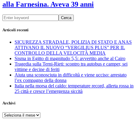
alla Farnesina. Aveva 39 anni
Cerca
Articoli recenti
SICUREZZA STRADALE, POLIZIA DI STATO E ANAS
ATTIVANO IL NUOVO “VERGILIUS PLUS” PER IL
CONTROLLO DELLA VELOCITÀ MEDIA
Sisma in Egitto di magnitudo 5,5: avvertito anche al Cairo
Tragedia sulla Terni-Rieti: scontro tra autobus e camper, sei
vittime e decine di feriti
Aiuta una sconosciuta in difficoltà e viene ucciso: arrestato
l’ex compagno della donna
Italia nella morsa del caldo: temperature record, allerta rossa in
25 città e cresce l’emergenza siccità
Archivi
Archivi