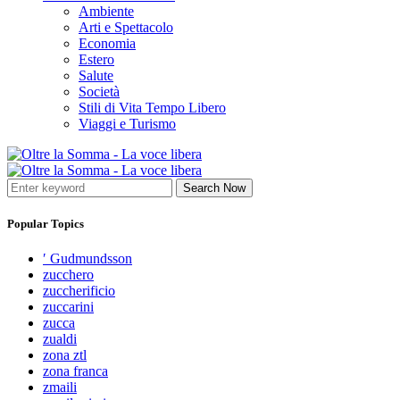
Ambiente
Arti e Spettacolo
Economia
Estero
Salute
Società
Stili di Vita Tempo Libero
Viaggi e Turismo
Search Now
Popular Topics
′ Gudmundsson
zucchero
zuccherificio
zuccarini
zucca
zualdi
zona ztl
zona franca
zmaili