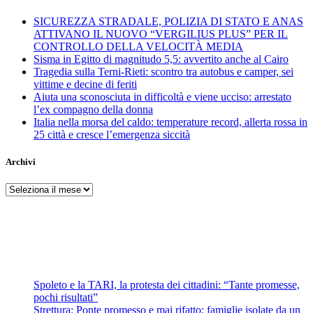
SICUREZZA STRADALE, POLIZIA DI STATO E ANAS
ATTIVANO IL NUOVO “VERGILIUS PLUS” PER IL
CONTROLLO DELLA VELOCITÀ MEDIA
Sisma in Egitto di magnitudo 5,5: avvertito anche al Cairo
Tragedia sulla Terni-Rieti: scontro tra autobus e camper, sei
vittime e decine di feriti
Aiuta una sconosciuta in difficoltà e viene ucciso: arrestato
l’ex compagno della donna
Italia nella morsa del caldo: temperature record, allerta rossa in
25 città e cresce l’emergenza siccità
Archivi
Archivi
Spoleto e la TARI, la protesta dei cittadini: “Tante promesse,
pochi risultati”
Strettura: Ponte promesso e mai rifatto: famiglie isolate da un