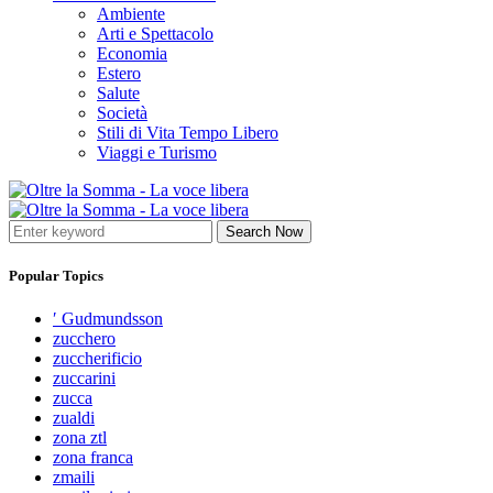
Ambiente
Arti e Spettacolo
Economia
Estero
Salute
Società
Stili di Vita Tempo Libero
Viaggi e Turismo
Search Now
Popular Topics
′ Gudmundsson
zucchero
zuccherificio
zuccarini
zucca
zualdi
zona ztl
zona franca
zmaili