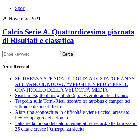
Sport
29 Novembre 2021
Calcio Serie A. Quattordicesima giornata
di Risultati e classifica
Cerca
Articoli recenti
SICUREZZA STRADALE, POLIZIA DI STATO E ANAS
ATTIVANO IL NUOVO “VERGILIUS PLUS” PER IL
CONTROLLO DELLA VELOCITÀ MEDIA
Sisma in Egitto di magnitudo 5,5: avvertito anche al Cairo
Tragedia sulla Terni-Rieti: scontro tra autobus e camper, sei
vittime e decine di feriti
Aiuta una sconosciuta in difficoltà e viene ucciso: arrestato
l’ex compagno della donna
Italia nella morsa del caldo: temperature record, allerta rossa in
25 città e cresce l’emergenza siccità