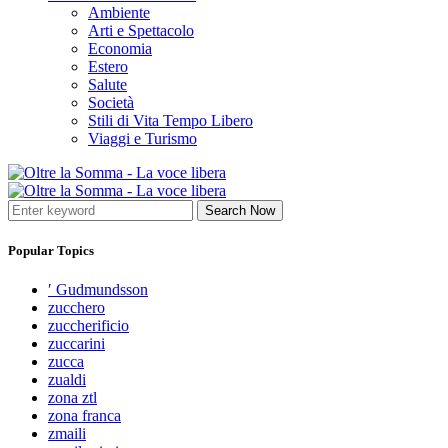
Ambiente
Arti e Spettacolo
Economia
Estero
Salute
Società
Stili di Vita Tempo Libero
Viaggi e Turismo
Search Now
Popular Topics
′ Gudmundsson
zucchero
zuccherificio
zuccarini
zucca
zualdi
zona ztl
zona franca
zmaili