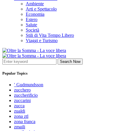
Ambiente
Arti e Spettacolo
Economia
Estero
Salute
Società
Stili di Vita Tempo Libero
Viaggi e Turismo
Search Now
Popular Topics
′ Gudmundsson
zucchero
zuccherificio
zuccarini
zucca
zualdi
zona ztl
zona franca
zmaili