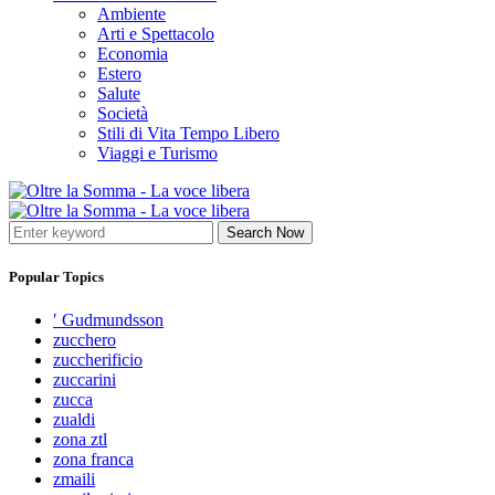
Ambiente
Arti e Spettacolo
Economia
Estero
Salute
Società
Stili di Vita Tempo Libero
Viaggi e Turismo
Search Now
Popular Topics
′ Gudmundsson
zucchero
zuccherificio
zuccarini
zucca
zualdi
zona ztl
zona franca
zmaili