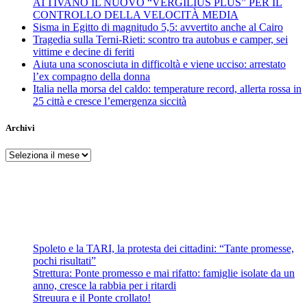
ATTIVANO IL NUOVO “VERGILIUS PLUS” PER IL
CONTROLLO DELLA VELOCITÀ MEDIA
Sisma in Egitto di magnitudo 5,5: avvertito anche al Cairo
Tragedia sulla Terni-Rieti: scontro tra autobus e camper, sei
vittime e decine di feriti
Aiuta una sconosciuta in difficoltà e viene ucciso: arrestato
l’ex compagno della donna
Italia nella morsa del caldo: temperature record, allerta rossa in
25 città e cresce l’emergenza siccità
Archivi
Archivi
Spoleto e la TARI, la protesta dei cittadini: “Tante promesse,
pochi risultati”
Strettura: Ponte promesso e mai rifatto: famiglie isolate da un
anno, cresce la rabbia per i ritardi
Streuura e il Ponte crollato!