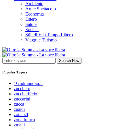
Ambiente
Arti e Spettacolo
Economia
Estero
Salute
Società
Stili di Vita Tempo Libero
Viaggi e Turismo
Search Now
Popular Topics
′ Gudmundsson
zucchero
zuccherificio
zuccarini
zucca
zualdi
zona ztl
zona franca
zmaili