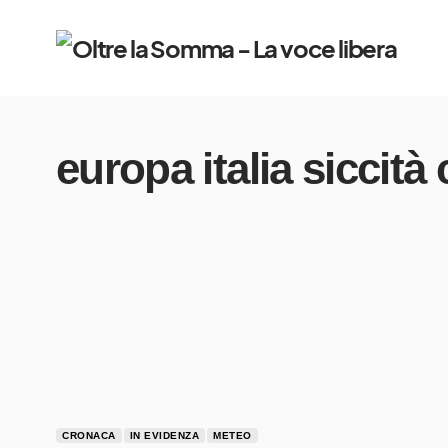
europa italia siccità
CRONACA
IN EVIDENZA
METEO