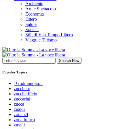
Ambiente
Arti e Spettacolo
Economia
Estero
Salute
Società
Stili di Vita Tempo Libero
Viaggi e Turismo
Search Now
Popular Topics
′ Gudmundsson
zucchero
zuccherificio
zuccarini
zucca
zualdi
zona ztl
zona franca
zmaili