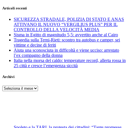
Articoli recenti
SICUREZZA STRADALE, POLIZIA DI STATO E ANAS
ATTIVANO IL NUOVO “VERGILIUS PLUS” PER IL
CONTROLLO DELLA VELOCITÀ MEDIA
Sisma in Egitto di magnitudo 5,5: avvertito anche al Cairo
Tragedia sulla Terni-Rieti: scontro tra autobus e camper, sei
vittime e decine di feriti
Aiuta una sconosciuta in difficoltà e viene ucciso: arrestato
l’ex compagno della donna
Italia nella morsa del caldo: temperature record, allerta rossa in
25 città e cresce l’emergenza siccità
Archivi
Archivi
Spoleto e la TARI, la protesta dei cittadini: “Tante promesse,