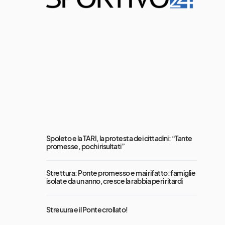
Spoleto e la TARI, la protesta dei cittadini: “Tante
promesse, pochi risultati”
Strettura: Ponte promesso e mai rifatto: famiglie
isolate da un anno, cresce la rabbia per i ritardi
Streuura e il Ponte crollato!