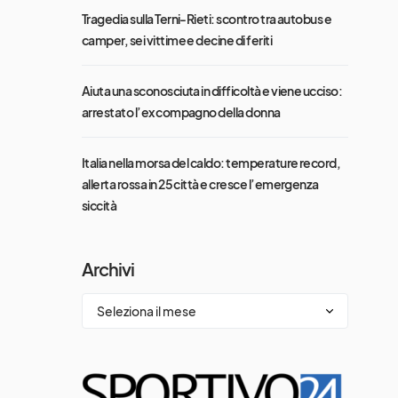
Tragedia sulla Terni-Rieti: scontro tra autobus e
camper, sei vittime e decine di feriti
Aiuta una sconosciuta in difficoltà e viene ucciso:
arrestato l’ex compagno della donna
Italia nella morsa del caldo: temperature record,
allerta rossa in 25 città e cresce l’emergenza
siccità
Archivi