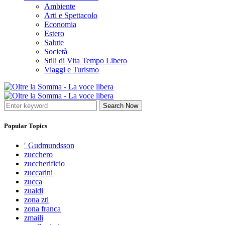
Ambiente
Arti e Spettacolo
Economia
Estero
Salute
Società
Stili di Vita Tempo Libero
Viaggi e Turismo
Search Now
Popular Topics
′ Gudmundsson
zucchero
zuccherificio
zuccarini
zucca
zualdi
zona ztl
zona franca
zmaili