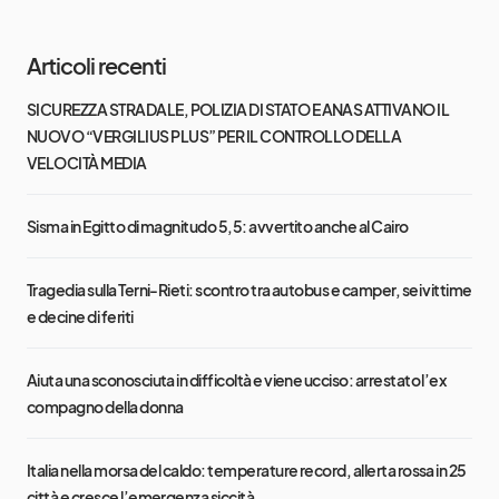
Articoli recenti
SICUREZZA STRADALE, POLIZIA DI STATO E ANAS ATTIVANO IL
NUOVO “VERGILIUS PLUS” PER IL CONTROLLO DELLA
VELOCITÀ MEDIA
Sisma in Egitto di magnitudo 5,5: avvertito anche al Cairo
Tragedia sulla Terni-Rieti: scontro tra autobus e camper, sei vittime
e decine di feriti
Aiuta una sconosciuta in difficoltà e viene ucciso: arrestato l’ex
compagno della donna
Italia nella morsa del caldo: temperature record, allerta rossa in 25
città e cresce l’emergenza siccità