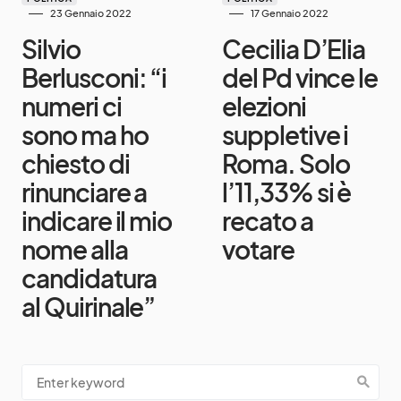
23 Gennaio 2022
17 Gennaio 2022
Silvio
Cecilia D’Elia
Berlusconi: “i
del Pd vince le
numeri ci
elezioni
sono ma ho
suppletive i
chiesto di
Roma. Solo
rinunciare a
l’11,33% si è
indicare il mio
recato a
nome alla
votare
candidatura
al Quirinale”