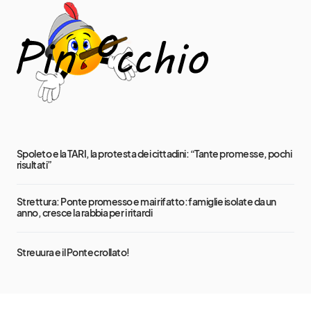
Spoleto e la TARI, la protesta dei cittadini: “Tante promesse, pochi
risultati”
Strettura: Ponte promesso e mai rifatto: famiglie isolate da un
anno, cresce la rabbia per i ritardi
Streuura e il Ponte crollato!