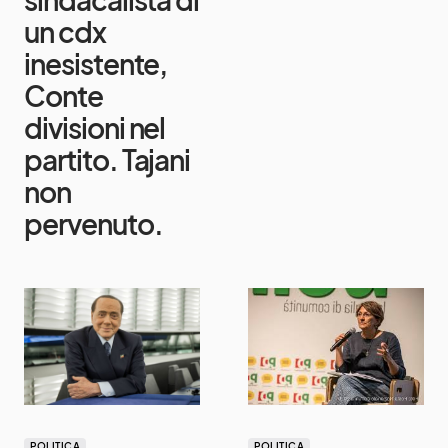
un cdx
inesistente,
Conte
divisioni nel
partito. Tajani
non
pervenuto.
POLITICA
POLITICA