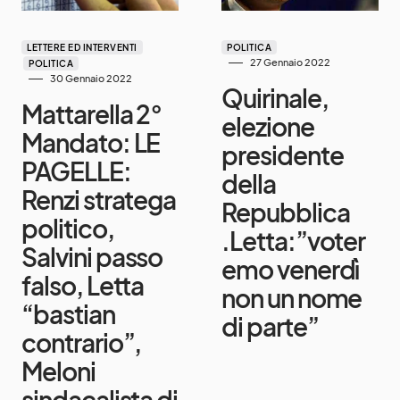
LETTERE ED INTERVENTI
POLITICA
27 Gennaio 2022
POLITICA
30 Gennaio 2022
Quirinale,
Mattarella 2°
elezione
Mandato: LE
presidente
PAGELLE:
della
Renzi stratega
Repubblica
politico,
.Letta:”voter
Salvini passo
emo venerdì
falso, Letta
non un nome
“bastian
di parte”
contrario”,
Meloni
sindacalista di