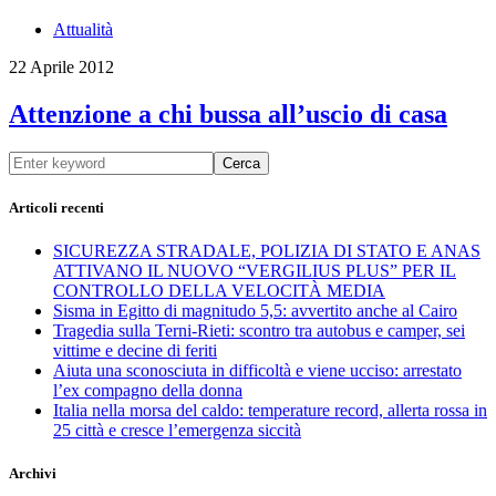
Attualità
22 Aprile 2012
Attenzione a chi bussa all’uscio di casa
Cerca
Articoli recenti
SICUREZZA STRADALE, POLIZIA DI STATO E ANAS
ATTIVANO IL NUOVO “VERGILIUS PLUS” PER IL
CONTROLLO DELLA VELOCITÀ MEDIA
Sisma in Egitto di magnitudo 5,5: avvertito anche al Cairo
Tragedia sulla Terni-Rieti: scontro tra autobus e camper, sei
vittime e decine di feriti
Aiuta una sconosciuta in difficoltà e viene ucciso: arrestato
l’ex compagno della donna
Italia nella morsa del caldo: temperature record, allerta rossa in
25 città e cresce l’emergenza siccità
Archivi