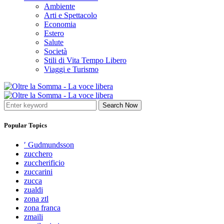
Ambiente
Arti e Spettacolo
Economia
Estero
Salute
Società
Stili di Vita Tempo Libero
Viaggi e Turismo
Search Now
Popular Topics
′ Gudmundsson
zucchero
zuccherificio
zuccarini
zucca
zualdi
zona ztl
zona franca
zmaili