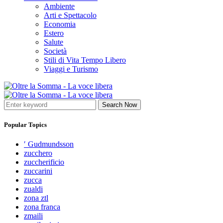
Ambiente
Arti e Spettacolo
Economia
Estero
Salute
Società
Stili di Vita Tempo Libero
Viaggi e Turismo
Search Now
Popular Topics
′ Gudmundsson
zucchero
zuccherificio
zuccarini
zucca
zualdi
zona ztl
zona franca
zmaili