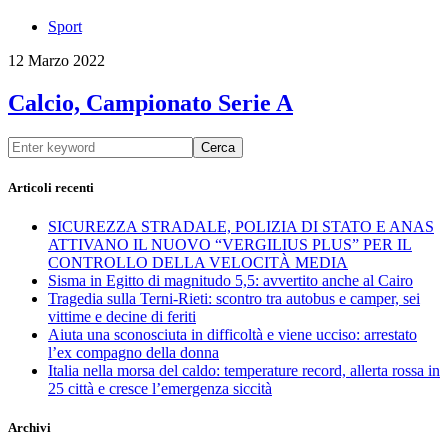
Sport
12 Marzo 2022
Calcio, Campionato Serie A
Cerca
Articoli recenti
SICUREZZA STRADALE, POLIZIA DI STATO E ANAS
ATTIVANO IL NUOVO “VERGILIUS PLUS” PER IL
CONTROLLO DELLA VELOCITÀ MEDIA
Sisma in Egitto di magnitudo 5,5: avvertito anche al Cairo
Tragedia sulla Terni-Rieti: scontro tra autobus e camper, sei
vittime e decine di feriti
Aiuta una sconosciuta in difficoltà e viene ucciso: arrestato
l’ex compagno della donna
Italia nella morsa del caldo: temperature record, allerta rossa in
25 città e cresce l’emergenza siccità
Archivi