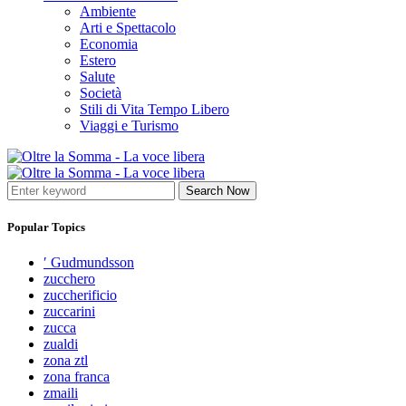
Ambiente
Arti e Spettacolo
Economia
Estero
Salute
Società
Stili di Vita Tempo Libero
Viaggi e Turismo
Search Now
Popular Topics
′ Gudmundsson
zucchero
zuccherificio
zuccarini
zucca
zualdi
zona ztl
zona franca
zmaili