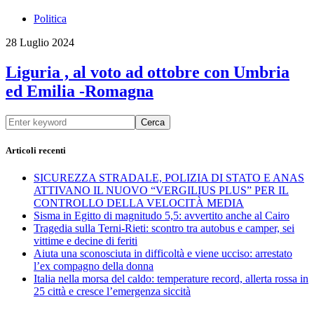
Politica
28 Luglio 2024
Liguria , al voto ad ottobre con Umbria
ed Emilia -Romagna
Cerca
Articoli recenti
SICUREZZA STRADALE, POLIZIA DI STATO E ANAS
ATTIVANO IL NUOVO “VERGILIUS PLUS” PER IL
CONTROLLO DELLA VELOCITÀ MEDIA
Sisma in Egitto di magnitudo 5,5: avvertito anche al Cairo
Tragedia sulla Terni-Rieti: scontro tra autobus e camper, sei
vittime e decine di feriti
Aiuta una sconosciuta in difficoltà e viene ucciso: arrestato
l’ex compagno della donna
Italia nella morsa del caldo: temperature record, allerta rossa in
25 città e cresce l’emergenza siccità