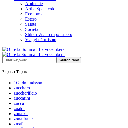
Ambiente
Arti e Spettacolo
Economia
Estero
Salute
Società
Stili di Vita Tempo Libero
Viaggi e Turismo
Search Now
Popular Topics
′ Gudmundsson
zucchero
zuccherificio
zuccarini
zucca
zualdi
zona ztl
zona franca
zmaili