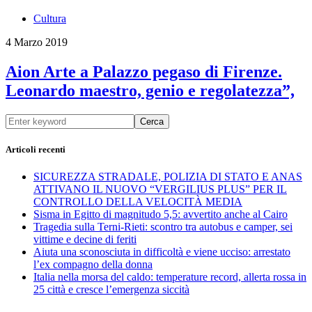
Cultura
4 Marzo 2019
Aion Arte a Palazzo pegaso di Firenze.
Leonardo maestro, genio e regolatezza”,
Cerca
Articoli recenti
SICUREZZA STRADALE, POLIZIA DI STATO E ANAS
ATTIVANO IL NUOVO “VERGILIUS PLUS” PER IL
CONTROLLO DELLA VELOCITÀ MEDIA
Sisma in Egitto di magnitudo 5,5: avvertito anche al Cairo
Tragedia sulla Terni-Rieti: scontro tra autobus e camper, sei
vittime e decine di feriti
Aiuta una sconosciuta in difficoltà e viene ucciso: arrestato
l’ex compagno della donna
Italia nella morsa del caldo: temperature record, allerta rossa in
25 città e cresce l’emergenza siccità