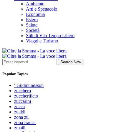
Ambiente
Arti e Spettacolo
Economia
Estero
Salute
Società
Stili di Vita Tempo Libero
Viaggi e Turismo
Search Now
Popular Topics
′ Gudmundsson
zucchero
zuccherificio
zuccarini
zucca
zualdi
zona ztl
zona franca
zmaili