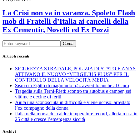
La Crisi non va in vacanza. Spoleto Flash
mob di Fratelli d’Italia ai cancelli della
Ex Cementir, Novelli ed Ex Pozzi
Cerca
Articoli recenti
SICUREZZA STRADALE, POLIZIA DI STATO E ANAS
ATTIVANO IL NUOVO “VERGILIUS PLUS” PER IL
CONTROLLO DELLA VELOCITÀ MEDIA
Sisma in Egitto di magnitudo 5,5: avvertito anche al Cairo
Tragedia sulla Terni-Rieti: scontro tra autobus e camper, sei
vittime e decine di feriti
Aiuta una sconosciuta in difficoltà e viene ucciso: arrestato
l’ex compagno della donna
Italia nella morsa del caldo: temperature record, allerta rossa in
25 città e cresce l’emergenza siccità
Archivi