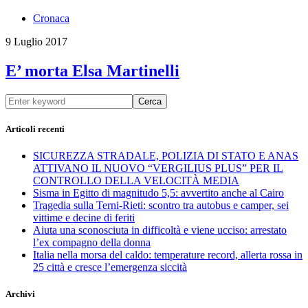
Cronaca
9 Luglio 2017
E’ morta Elsa Martinelli
Cerca
Articoli recenti
SICUREZZA STRADALE, POLIZIA DI STATO E ANAS
ATTIVANO IL NUOVO “VERGILIUS PLUS” PER IL
CONTROLLO DELLA VELOCITÀ MEDIA
Sisma in Egitto di magnitudo 5,5: avvertito anche al Cairo
Tragedia sulla Terni-Rieti: scontro tra autobus e camper, sei
vittime e decine di feriti
Aiuta una sconosciuta in difficoltà e viene ucciso: arrestato
l’ex compagno della donna
Italia nella morsa del caldo: temperature record, allerta rossa in
25 città e cresce l’emergenza siccità
Archivi