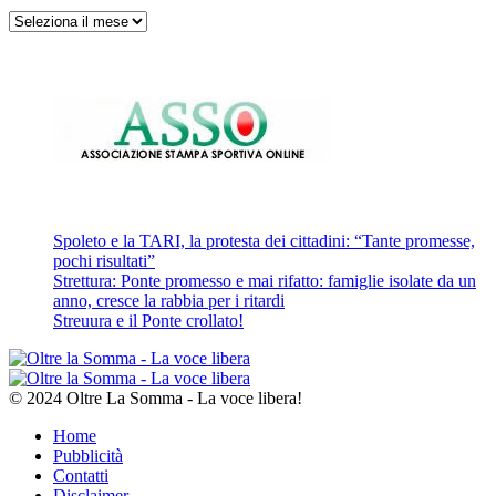
Archivi
Spoleto e la TARI, la protesta dei cittadini: “Tante promesse,
pochi risultati”
Strettura: Ponte promesso e mai rifatto: famiglie isolate da un
anno, cresce la rabbia per i ritardi
Streuura e il Ponte crollato!
© 2024 Oltre La Somma - La voce libera!
Home
Pubblicità
Contatti
Disclaimer