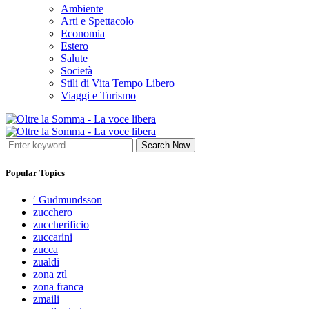
Ambiente
Arti e Spettacolo
Economia
Estero
Salute
Società
Stili di Vita Tempo Libero
Viaggi e Turismo
Search Now
Popular Topics
′ Gudmundsson
zucchero
zuccherificio
zuccarini
zucca
zualdi
zona ztl
zona franca
zmaili