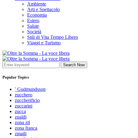
Ambiente
Arti e Spettacolo
Economia
Estero
Salute
Società
Stili di Vita Tempo Libero
Viaggi e Turismo
Search Now
Popular Topics
′ Gudmundsson
zucchero
zuccherificio
zuccarini
zucca
zualdi
zona ztl
zona franca
zmaili