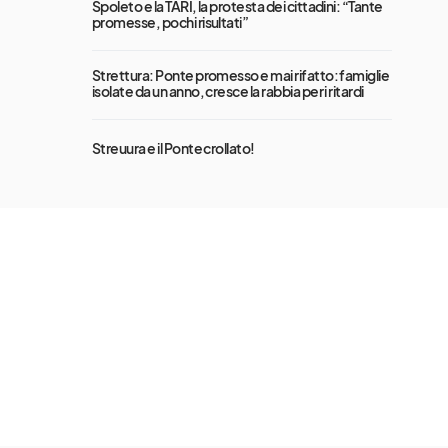
Spoleto e la TARI, la protesta dei cittadini: “Tante
promesse, pochi risultati”
Strettura: Ponte promesso e mai rifatto: famiglie
isolate da un anno, cresce la rabbia per i ritardi
Streuura e il Ponte crollato!