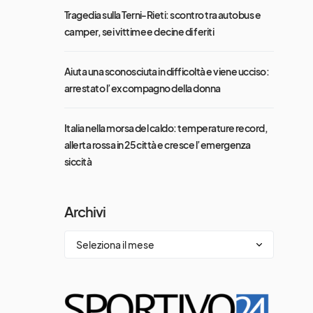
Tragedia sulla Terni-Rieti: scontro tra autobus e
camper, sei vittime e decine di feriti
Aiuta una sconosciuta in difficoltà e viene ucciso:
arrestato l’ex compagno della donna
Italia nella morsa del caldo: temperature record,
allerta rossa in 25 città e cresce l’emergenza
siccità
Archivi