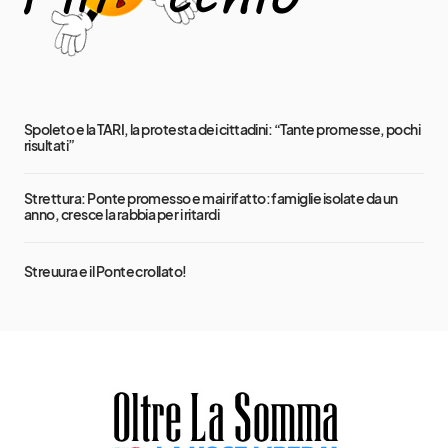
Spoleto e la TARI, la protesta dei cittadini: “Tante promesse, pochi
risultati”
Strettura: Ponte promesso e mai rifatto: famiglie isolate da un
anno, cresce la rabbia per i ritardi
Streuura e il Ponte crollato!