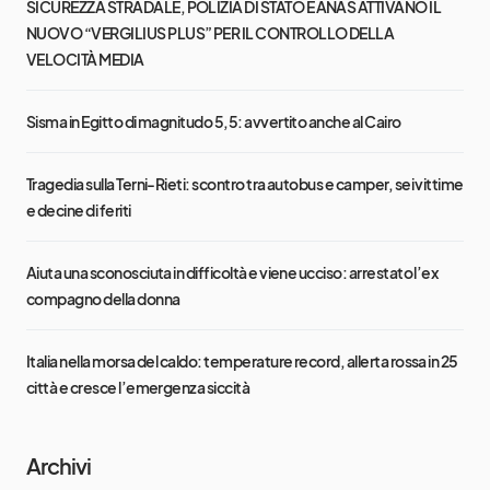
SICUREZZA STRADALE, POLIZIA DI STATO E ANAS ATTIVANO IL
NUOVO “VERGILIUS PLUS” PER IL CONTROLLO DELLA
VELOCITÀ MEDIA
Sisma in Egitto di magnitudo 5,5: avvertito anche al Cairo
Tragedia sulla Terni-Rieti: scontro tra autobus e camper, sei vittime
e decine di feriti
Aiuta una sconosciuta in difficoltà e viene ucciso: arrestato l’ex
compagno della donna
Italia nella morsa del caldo: temperature record, allerta rossa in 25
città e cresce l’emergenza siccità
Archivi