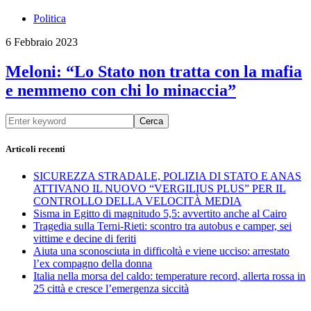
Politica
6 Febbraio 2023
Meloni: “Lo Stato non tratta con la mafia
e nemmeno con chi lo minaccia”
Cerca
Articoli recenti
SICUREZZA STRADALE, POLIZIA DI STATO E ANAS
ATTIVANO IL NUOVO “VERGILIUS PLUS” PER IL
CONTROLLO DELLA VELOCITÀ MEDIA
Sisma in Egitto di magnitudo 5,5: avvertito anche al Cairo
Tragedia sulla Terni-Rieti: scontro tra autobus e camper, sei
vittime e decine di feriti
Aiuta una sconosciuta in difficoltà e viene ucciso: arrestato
l’ex compagno della donna
Italia nella morsa del caldo: temperature record, allerta rossa in
25 città e cresce l’emergenza siccità