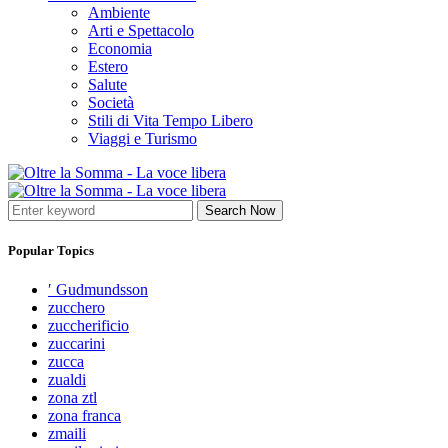
Ambiente
Arti e Spettacolo
Economia
Estero
Salute
Società
Stili di Vita Tempo Libero
Viaggi e Turismo
Search Now
Popular Topics
′ Gudmundsson
zucchero
zuccherificio
zuccarini
zucca
zualdi
zona ztl
zona franca
zmaili