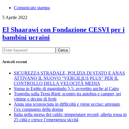
Comunicato stampa
5 Aprile 2022
El Shaarawi con Fondazione CESVI per i
bambini ucraini
Cerca
Articoli recenti
SICUREZZA STRADALE, POLIZIA DI STATO E ANAS
ATTIVANO IL NUOVO “VERGILIUS PLUS” PER IL
CONTROLLO DELLA VELOCITÀ MEDIA
Sisma in Egitto di magnitudo 5,5: avvertito anche al Cairo
Tragedia sulla Terni-Rieti: scontro tra autobus e camper, sei
vittime e decine di feriti
Aiuta una sconosciuta in difficoltà e viene ucciso: arrestato
l’ex compagno della donna
Italia nella morsa del caldo: temperature record, allerta rossa in
25 città e cresce l’emergenza siccità