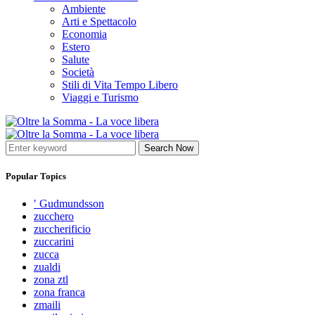
Ambiente
Arti e Spettacolo
Economia
Estero
Salute
Società
Stili di Vita Tempo Libero
Viaggi e Turismo
Search Now
Popular Topics
′ Gudmundsson
zucchero
zuccherificio
zuccarini
zucca
zualdi
zona ztl
zona franca
zmaili