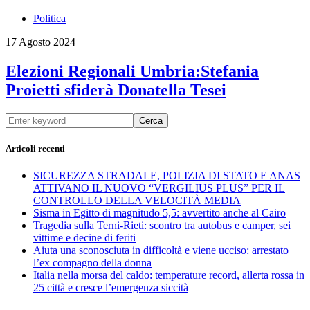
Politica
17 Agosto 2024
Elezioni Regionali Umbria:Stefania
Proietti sfiderà Donatella Tesei
Cerca
Articoli recenti
SICUREZZA STRADALE, POLIZIA DI STATO E ANAS
ATTIVANO IL NUOVO “VERGILIUS PLUS” PER IL
CONTROLLO DELLA VELOCITÀ MEDIA
Sisma in Egitto di magnitudo 5,5: avvertito anche al Cairo
Tragedia sulla Terni-Rieti: scontro tra autobus e camper, sei
vittime e decine di feriti
Aiuta una sconosciuta in difficoltà e viene ucciso: arrestato
l’ex compagno della donna
Italia nella morsa del caldo: temperature record, allerta rossa in
25 città e cresce l’emergenza siccità