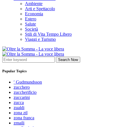
Ambiente
Arti e Spettacolo
Economia
Estero
Salute
Società
Stili di Vita Tempo Libero
Viaggi e Turismo
Search Now
Popular Topics
′ Gudmundsson
zucchero
zuccherificio
zuccarini
zucca
zualdi
zona ztl
zona franca
zmaili