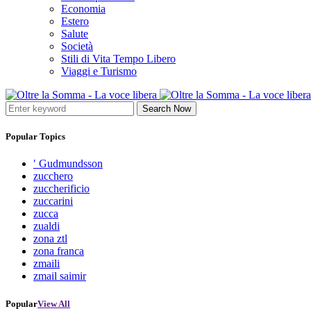
Economia
Estero
Salute
Società
Stili di Vita Tempo Libero
Viaggi e Turismo
Search Now
Popular Topics
′ Gudmundsson
zucchero
zuccherificio
zuccarini
zucca
zualdi
zona ztl
zona franca
zmaili
zmail saimir
Popular
View All