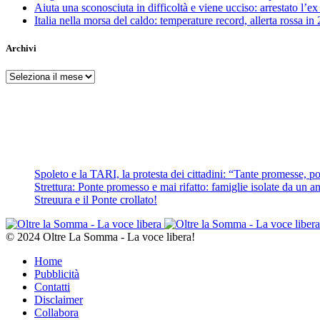
Aiuta una sconosciuta in difficoltà e viene ucciso: arrestato l
Italia nella morsa del caldo: temperature record, allerta rossa in 
Archivi
Archivi
Spoleto e la TARI, la protesta dei cittadini: “Tante promesse, poc
Strettura: Ponte promesso e mai rifatto: famiglie isolate da un ann
Streuura e il Ponte crollato!
© 2024 Oltre La Somma - La voce libera!
Home
Pubblicità
Contatti
Disclaimer
Collabora