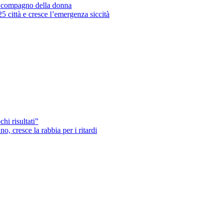
’ex compagno della donna
25 città e cresce l’emergenza siccità
hi risultati”
o, cresce la rabbia per i ritardi