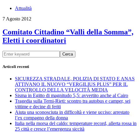
Attualità
7 Agosto 2012
Comitato Cittadino “Valli della Somma”,
Eletti i coordinatori
Cerca
Articoli recenti
SICUREZZA STRADALE, POLIZIA DI STATO E ANAS
ATTIVANO IL NUOVO “VERGILIUS PLUS” PER IL
CONTROLLO DELLA VELOCITÀ MEDIA
Sisma in Egitto di magnitudo 5,5: avvertito anche al Cairo
Tragedia sulla Terni-Rieti: scontro tra autobus e camper, sei
vittime e decine di feriti
Aiuta una sconosciuta in difficoltà e viene ucciso: arrestato
l’ex compagno della donna
Italia nella morsa del caldo: temperature record, allerta rossa in
25 città e cresce l’emergenza siccità