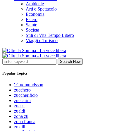
Ambiente
Arti e Spettacolo
Economia
Estero
Salute
Società
Stili di Vita Tempo Libero
Viaggi e Turismo
Search Now
Popular Topics
′ Gudmundsson
zucchero
zuccherificio
zuccarini
zucca
zualdi
zona ztl
zona franca
zmaili