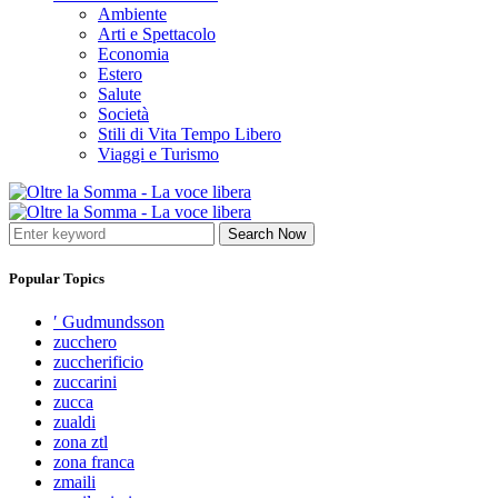
Ambiente
Arti e Spettacolo
Economia
Estero
Salute
Società
Stili di Vita Tempo Libero
Viaggi e Turismo
Search Now
Popular Topics
′ Gudmundsson
zucchero
zuccherificio
zuccarini
zucca
zualdi
zona ztl
zona franca
zmaili