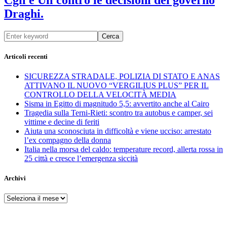
Draghi.
Cerca
Articoli recenti
SICUREZZA STRADALE, POLIZIA DI STATO E ANAS
ATTIVANO IL NUOVO “VERGILIUS PLUS” PER IL
CONTROLLO DELLA VELOCITÀ MEDIA
Sisma in Egitto di magnitudo 5,5: avvertito anche al Cairo
Tragedia sulla Terni-Rieti: scontro tra autobus e camper, sei
vittime e decine di feriti
Aiuta una sconosciuta in difficoltà e viene ucciso: arrestato
l’ex compagno della donna
Italia nella morsa del caldo: temperature record, allerta rossa in
25 città e cresce l’emergenza siccità
Archivi
Archivi