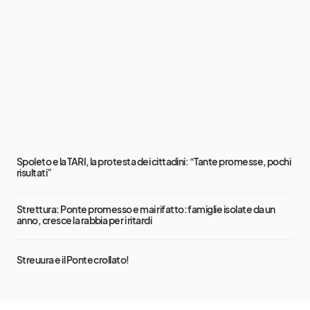
Spoleto e la TARI, la protesta dei cittadini: “Tante promesse, pochi
risultati”
Strettura: Ponte promesso e mai rifatto: famiglie isolate da un
anno, cresce la rabbia per i ritardi
Streuura e il Ponte crollato!