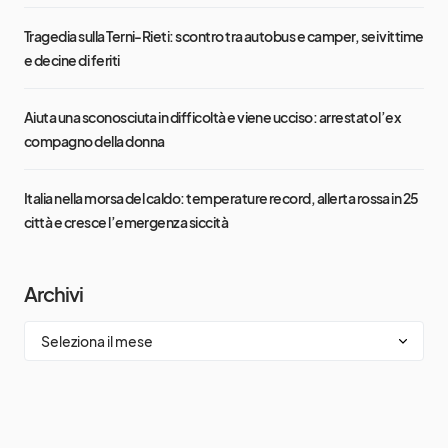
Tragedia sulla Terni-Rieti: scontro tra autobus e camper, sei vittime
e decine di feriti
Aiuta una sconosciuta in difficoltà e viene ucciso: arrestato l’ex
compagno della donna
Italia nella morsa del caldo: temperature record, allerta rossa in 25
città e cresce l’emergenza siccità
Archivi