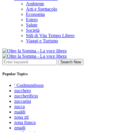
Ambiente
Arti e Spettacolo
Economia
Estero
Salute
Società
Stili di Vita Tempo Libero
Viaggi e Turismo
Search Now
Popular Topics
′ Gudmundsson
zucchero
zuccherificio
zuccarini
zucca
zualdi
zona ztl
zona franca
zmaili