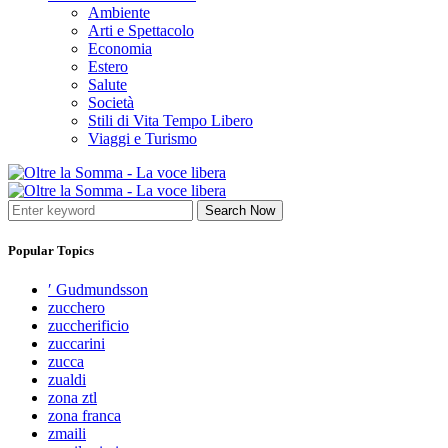
Ambiente
Arti e Spettacolo
Economia
Estero
Salute
Società
Stili di Vita Tempo Libero
Viaggi e Turismo
Search Now
Popular Topics
′ Gudmundsson
zucchero
zuccherificio
zuccarini
zucca
zualdi
zona ztl
zona franca
zmaili