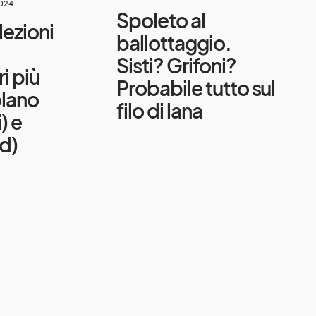
024
Spoleto al
lezioni
ballottaggio.
:
Sisti? Grifoni?
i più
Probabile tutto sul
olano
filo di lana
) e
d)