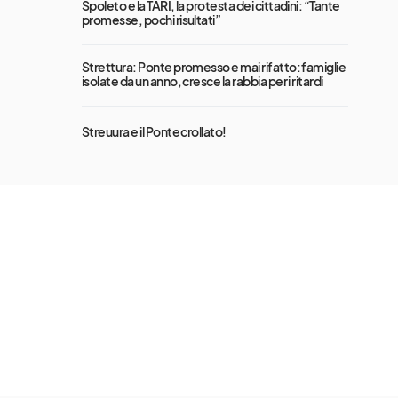
Spoleto e la TARI, la protesta dei cittadini: “Tante
promesse, pochi risultati”
Strettura: Ponte promesso e mai rifatto: famiglie
isolate da un anno, cresce la rabbia per i ritardi
Streuura e il Ponte crollato!