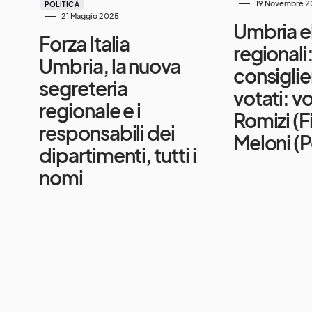
19 Novembre 2
POLITICA
21 Maggio 2025
Umbria e
Forza Italia
regionali
Umbria, la nuova
consiglier
segreteria
votati: v
regionale e i
Romizi (Fi
responsabili dei
Meloni (P
dipartimenti, tutti i
nomi