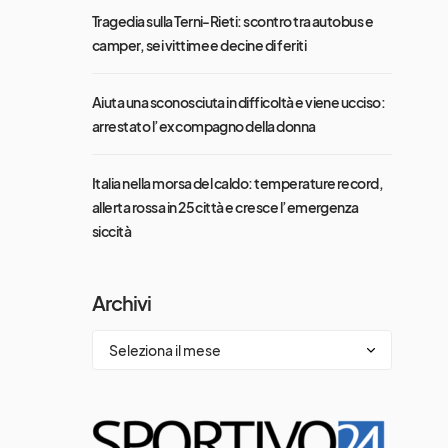
Tragedia sulla Terni-Rieti: scontro tra autobus e
camper, sei vittime e decine di feriti
Aiuta una sconosciuta in difficoltà e viene ucciso:
arrestato l’ex compagno della donna
Italia nella morsa del caldo: temperature record,
allerta rossa in 25 città e cresce l’emergenza
siccità
Archivi