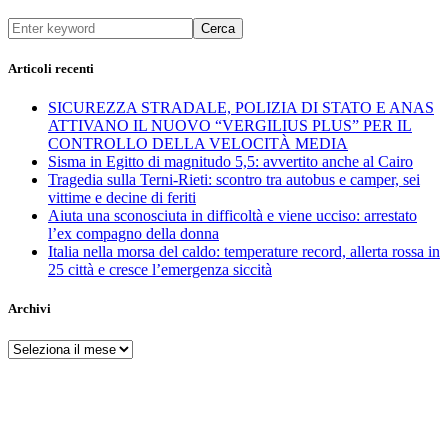
Cerca
Articoli recenti
SICUREZZA STRADALE, POLIZIA DI STATO E ANAS
ATTIVANO IL NUOVO “VERGILIUS PLUS” PER IL
CONTROLLO DELLA VELOCITÀ MEDIA
Sisma in Egitto di magnitudo 5,5: avvertito anche al Cairo
Tragedia sulla Terni-Rieti: scontro tra autobus e camper, sei
vittime e decine di feriti
Aiuta una sconosciuta in difficoltà e viene ucciso: arrestato
l’ex compagno della donna
Italia nella morsa del caldo: temperature record, allerta rossa in
25 città e cresce l’emergenza siccità
Archivi
Archivi