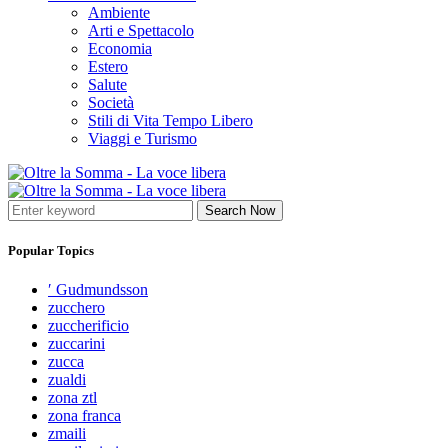
Ambiente
Arti e Spettacolo
Economia
Estero
Salute
Società
Stili di Vita Tempo Libero
Viaggi e Turismo
Search Now
Popular Topics
′ Gudmundsson
zucchero
zuccherificio
zuccarini
zucca
zualdi
zona ztl
zona franca
zmaili