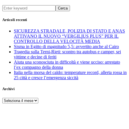
Cerca
Articoli recenti
SICUREZZA STRADALE, POLIZIA DI STATO E ANAS
ATTIVANO IL NUOVO “VERGILIUS PLUS” PER IL
CONTROLLO DELLA VELOCITÀ MEDIA
Sisma in Egitto di magnitudo 5,5: avvertito anche al Cairo
Tragedia sulla Terni-Rieti: scontro tra autobus e camper, sei
vittime e decine di feriti
Aiuta una sconosciuta in difficoltà e viene ucciso: arrestato
l’ex compagno della donna
Italia nella morsa del caldo: temperature record, allerta rossa in
25 città e cresce l’emergenza siccità
Archivi
Archivi