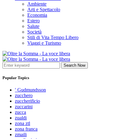
Ambiente
Arti e Spettacolo
Economia
Estero
Salute
Società
Stili di Vita Tempo Libero
Viaggi e Turismo
Search Now
Popular Topics
′ Gudmundsson
zucchero
zuccherificio
zuccarini
zucca
zualdi
zona ztl
zona franca
zmaili