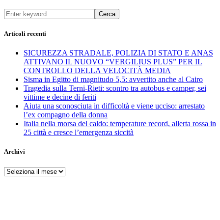
Cerca
Articoli recenti
SICUREZZA STRADALE, POLIZIA DI STATO E ANAS
ATTIVANO IL NUOVO “VERGILIUS PLUS” PER IL
CONTROLLO DELLA VELOCITÀ MEDIA
Sisma in Egitto di magnitudo 5,5: avvertito anche al Cairo
Tragedia sulla Terni-Rieti: scontro tra autobus e camper, sei
vittime e decine di feriti
Aiuta una sconosciuta in difficoltà e viene ucciso: arrestato
l’ex compagno della donna
Italia nella morsa del caldo: temperature record, allerta rossa in
25 città e cresce l’emergenza siccità
Archivi
Archivi