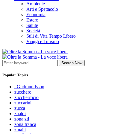
Ambiente
Arti e Spettacolo
Economia
Estero
Salute
Società
Stili di Vita Tempo Libero
Viaggi e Turismo
Search Now
Popular Topics
′ Gudmundsson
zucchero
zuccherificio
zuccarini
zucca
zualdi
zona ztl
zona franca
zmaili