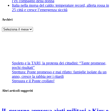
l’ex compagno della donna
Italia nella morsa del caldo: temperature record, allerta rossa in
25 città e cresce l’emergenza siccità
Archivi
Archivi
Spoleto e la TARI, la protesta dei cittadini: “Tante promesse,
pochi risultati”
Strettura: Ponte promesso e mai rifatto: famiglie isolate da un
anno, cresce la rabbia per i ritardi
Streuura e il Ponte crollato!
Altri articoli suggeriti
lL governo approva aiuti militari a Kiev e