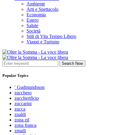
Ambiente
Arti e Spettacolo
Economia
Estero
Salute
Società
Stili di Vita Tempo Libero
Viaggi e Turismo
Search Now
Popular Topics
′ Gudmundsson
zucchero
zuccherificio
zuccarini
zucca
zualdi
zona ztl
zona franca
zmaili