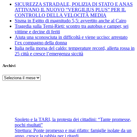
SICUREZZA STRADALE, POLIZIA DI STATO E ANAS
ATTIVANO IL NUOVO “VERGILIUS PLUS” PER IL
CONTROLLO DELLA VELOCITÀ MEDIA
Sisma in Egitto di magnitudo 5,5: avvertito anche al Cairo
Tragedia sulla Terni-Rieti: scontro tra autobus e camper, sei
vittime e decine di feriti
Aiuta una sconosciuta in difficoltà e viene ucciso: arrestato
l’ex compagno della donna
Italia nella morsa del caldo: temperature record, allerta rossa in
25 città e cresce l’emergenza siccità
Archivi
Archivi
Spoleto e la TARI, la protesta dei cittadini: “Tante promesse,
pochi risultati”
Strettura: Ponte promesso e mai rifatto: famiglie isolate da un
anno, cresce la rabbia per i ritardi