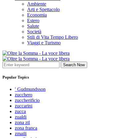
Ambiente
Arti e Spettacolo
Economia
Estero
Salute
Società
Stili di Vita Tempo Libero
Viaggi e Turismo
Search Now
Popular Topics
′ Gudmundsson
zucchero
zuccherificio
zuccarini
zucca
zualdi
zona ztl
zona franca
zmaili