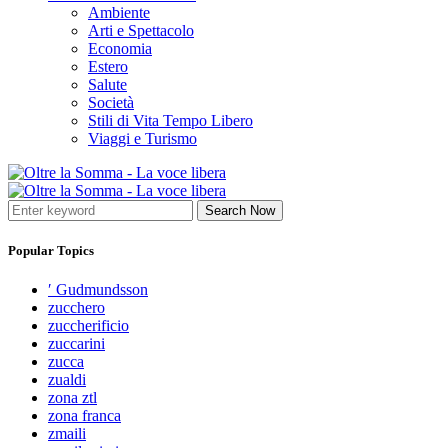
Ambiente
Arti e Spettacolo
Economia
Estero
Salute
Società
Stili di Vita Tempo Libero
Viaggi e Turismo
Search Now
Popular Topics
′ Gudmundsson
zucchero
zuccherificio
zuccarini
zucca
zualdi
zona ztl
zona franca
zmaili