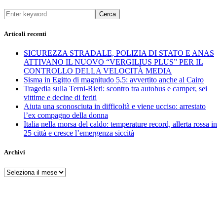
Cerca
Articoli recenti
SICUREZZA STRADALE, POLIZIA DI STATO E ANAS
ATTIVANO IL NUOVO “VERGILIUS PLUS” PER IL
CONTROLLO DELLA VELOCITÀ MEDIA
Sisma in Egitto di magnitudo 5,5: avvertito anche al Cairo
Tragedia sulla Terni-Rieti: scontro tra autobus e camper, sei
vittime e decine di feriti
Aiuta una sconosciuta in difficoltà e viene ucciso: arrestato
l’ex compagno della donna
Italia nella morsa del caldo: temperature record, allerta rossa in
25 città e cresce l’emergenza siccità
Archivi
Archivi