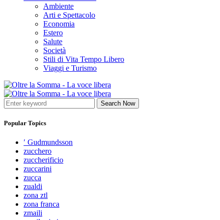
Ambiente
Arti e Spettacolo
Economia
Estero
Salute
Società
Stili di Vita Tempo Libero
Viaggi e Turismo
Search Now
Popular Topics
′ Gudmundsson
zucchero
zuccherificio
zuccarini
zucca
zualdi
zona ztl
zona franca
zmaili