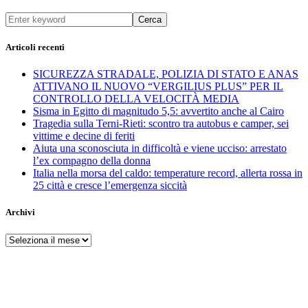
Cerca
Articoli recenti
SICUREZZA STRADALE, POLIZIA DI STATO E ANAS
ATTIVANO IL NUOVO “VERGILIUS PLUS” PER IL
CONTROLLO DELLA VELOCITÀ MEDIA
Sisma in Egitto di magnitudo 5,5: avvertito anche al Cairo
Tragedia sulla Terni-Rieti: scontro tra autobus e camper, sei
vittime e decine di feriti
Aiuta una sconosciuta in difficoltà e viene ucciso: arrestato
l’ex compagno della donna
Italia nella morsa del caldo: temperature record, allerta rossa in
25 città e cresce l’emergenza siccità
Archivi
Archivi