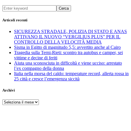
Cerca
Articoli recenti
SICUREZZA STRADALE, POLIZIA DI STATO E ANAS
ATTIVANO IL NUOVO “VERGILIUS PLUS” PER IL
CONTROLLO DELLA VELOCITÀ MEDIA
Sisma in Egitto di magnitudo 5,5: avvertito anche al Cairo
Tragedia sulla Terni-Rieti: scontro tra autobus e camper, sei
vittime e decine di feriti
Aiuta una sconosciuta in difficoltà e viene ucciso: arrestato
l’ex compagno della donna
Italia nella morsa del caldo: temperature record, allerta rossa in
25 città e cresce l’emergenza siccità
Archivi
Archivi