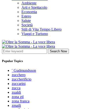
Ambiente
Arti e Spettacolo
Economia
Estero
Salute
Società
Stili di Vita Tempo Libero
Viaggi e Turismo
Search Now
Popular Topics
′ Gudmundsson
zucchero
zuccherificio
zuccarini
zucca
zualdi
zona ztl
zona franca
zmaili