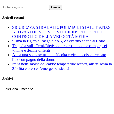
Cerca
Articoli recenti
SICUREZZA STRADALE, POLIZIA DI STATO E ANAS
ATTIVANO IL NUOVO “VERGILIUS PLUS” PER IL
CONTROLLO DELLA VELOCITÀ MEDIA
Sisma in Egitto di magnitudo 5,5: avvertito anche al Cairo
Tragedia sulla Terni-Rieti: scontro tra autobus e camper, sei
vittime e decine di feriti
Aiuta una sconosciuta in difficoltà e viene ucciso: arrestato
l’ex compagno della donna
Italia nella morsa del caldo: temperature record, allerta rossa in
25 città e cresce l’emergenza siccità
Archivi
Archivi