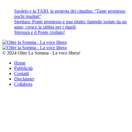
Spoleto e la TARI, la protesta dei cittadini: “Tante promesse,
pochi risultati”
Strettura: Ponte promesso e mai rifatto: famiglie isolate da un
anno, cresce la rabbia per i ritardi
Streuura e il Ponte crollato!
© 2024 Oltre La Somma - La voce libera!
Home
Pubblicità
Contatti
Disclaimer
Collabora