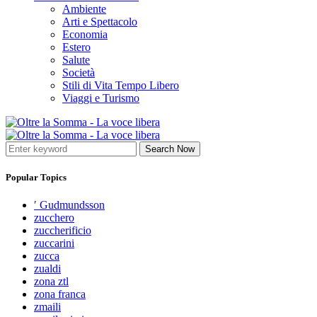
Ambiente
Arti e Spettacolo
Economia
Estero
Salute
Società
Stili di Vita Tempo Libero
Viaggi e Turismo
Search Now
Popular Topics
′ Gudmundsson
zucchero
zuccherificio
zuccarini
zucca
zualdi
zona ztl
zona franca
zmaili