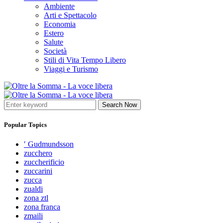
Ambiente
Arti e Spettacolo
Economia
Estero
Salute
Società
Stili di Vita Tempo Libero
Viaggi e Turismo
Search Now
Popular Topics
′ Gudmundsson
zucchero
zuccherificio
zuccarini
zucca
zualdi
zona ztl
zona franca
zmaili