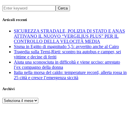
Cerca
Articoli recenti
SICUREZZA STRADALE, POLIZIA DI STATO E ANAS
ATTIVANO IL NUOVO “VERGILIUS PLUS” PER IL
CONTROLLO DELLA VELOCITÀ MEDIA
Sisma in Egitto di magnitudo 5,5: avvertito anche al Cairo
Tragedia sulla Terni-Rieti: scontro tra autobus e camper, sei
vittime e decine di feriti
Aiuta una sconosciuta in difficoltà e viene ucciso: arrestato
l’ex compagno della donna
Italia nella morsa del caldo: temperature record, allerta rossa in
25 città e cresce l’emergenza siccità
Archivi
Archivi