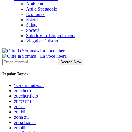
Ambiente
Arti e Spettacolo
Economia
Estero
Salute
Società
Stili di Vita Tempo Libero
Viaggi e Turismo
Search Now
Popular Topics
′ Gudmundsson
zucchero
zuccherificio
zuccarini
zucca
zualdi
zona ztl
zona franca
zmaili