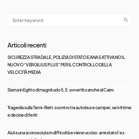
Articoli recenti
SICUREZZA STRADALE, POLIZIA DI STATO E ANAS ATTIVANO IL
NUOVO “VERGILIUS PLUS” PER IL CONTROLLO DELLA
VELOCITÀ MEDIA
Sisma in Egitto di magnitudo 5,5: avvertito anche al Cairo
Tragedia sulla Terni-Rieti: scontro tra autobus e camper, sei vittime
e decine di feriti
Aiuta una sconosciuta in difficoltà e viene ucciso: arrestato l’ex