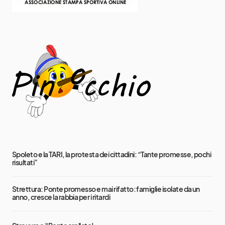
Spoleto e la TARI, la protesta dei cittadini: “Tante promesse, pochi
risultati”
Strettura: Ponte promesso e mai rifatto: famiglie isolate da un
anno, cresce la rabbia per i ritardi