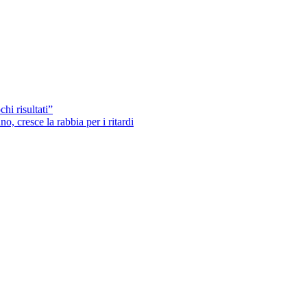
hi risultati”
o, cresce la rabbia per i ritardi