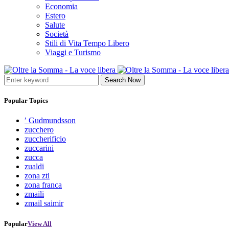
Economia
Estero
Salute
Società
Stili di Vita Tempo Libero
Viaggi e Turismo
Search Now
Popular Topics
′ Gudmundsson
zucchero
zuccherificio
zuccarini
zucca
zualdi
zona ztl
zona franca
zmaili
zmail saimir
Popular
View All