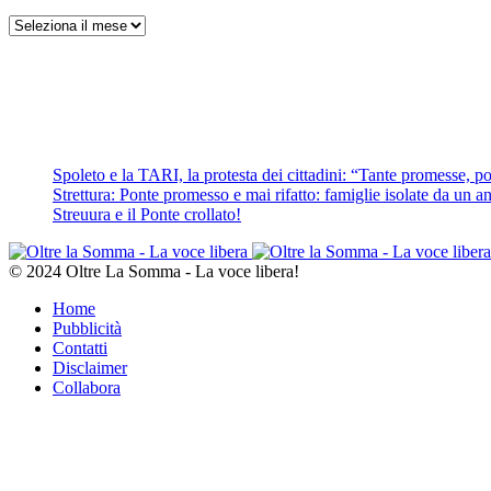
Archivi
Spoleto e la TARI, la protesta dei cittadini: “Tante promesse, poc
Strettura: Ponte promesso e mai rifatto: famiglie isolate da un ann
Streuura e il Ponte crollato!
© 2024 Oltre La Somma - La voce libera!
Home
Pubblicità
Contatti
Disclaimer
Collabora