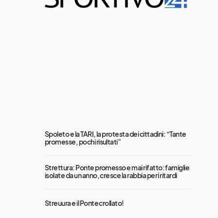
Spoleto e la TARI, la protesta dei cittadini: “Tante
promesse, pochi risultati”
Strettura: Ponte promesso e mai rifatto: famiglie
isolate da un anno, cresce la rabbia per i ritardi
Streuura e il Ponte crollato!