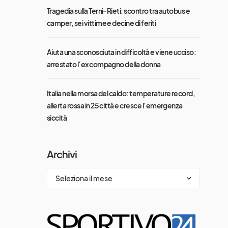
Tragedia sulla Terni-Rieti: scontro tra autobus e
camper, sei vittime e decine di feriti
Aiuta una sconosciuta in difficoltà e viene ucciso:
arrestato l’ex compagno della donna
Italia nella morsa del caldo: temperature record,
allerta rossa in 25 città e cresce l’emergenza
siccità
Archivi