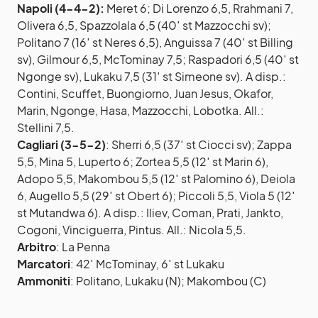
Napoli (4-4-2):
Meret 6; Di Lorenzo 6,5, Rrahmani 7,
Olivera 6,5, Spazzolala 6,5 (40′ st Mazzocchi sv);
Politano 7 (16′ st Neres 6,5), Anguissa 7 (40′ st Billing
sv), Gilmour 6,5, McTominay 7,5; Raspadori 6,5 (40′ st
Ngonge sv), Lukaku 7,5 (31′ st Simeone sv). A disp.:
Contini, Scuffet, Buongiorno, Juan Jesus, Okafor,
Marin, Ngonge, Hasa, Mazzocchi, Lobotka. All.:
Stellini 7,5.
Cagliari (3-5-2)
: Sherri 6,5 (37′ st Ciocci sv); Zappa
5,5, Mina 5, Luperto 6; Zortea 5,5 (12′ st Marin 6),
Adopo 5,5, Makombou 5,5 (12′ st Palomino 6), Deiola
6, Augello 5,5 (29′ st Obert 6); Piccoli 5,5, Viola 5 (12′
st Mutandwa 6). A disp.: Iliev, Coman, Prati, Jankto,
Cogoni, Vinciguerra, Pintus. All.: Nicola 5,5.
Arbitro
: La Penna
Marcatori
: 42′ McTominay, 6′ st Lukaku
Ammoniti
: Politano, Lukaku (N); Makombou (C)