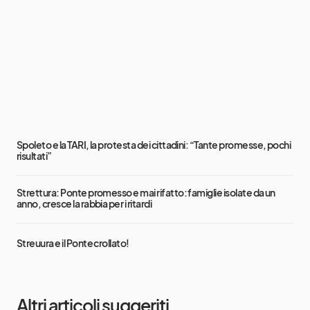
Spoleto e la TARI, la protesta dei cittadini: “Tante promesse, pochi
risultati”
Strettura: Ponte promesso e mai rifatto: famiglie isolate da un
anno, cresce la rabbia per i ritardi
Streuura e il Ponte crollato!
Altri articoli suggeriti