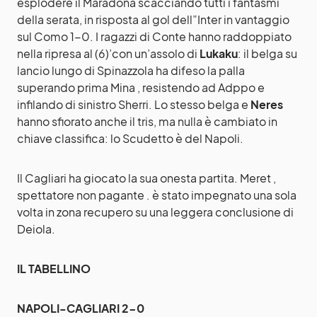
esplodere il Maradona scacciando tutti i fantasmi
della serata, in risposta al gol dell”Inter in vantaggio
sul Como 1-0. I ragazzi di Conte hanno raddoppiato
nella ripresa al (6)’con un’assolo di
Lukaku
: il belga su
lancio lungo di Spinazzola ha difeso la palla
superando prima Mina , resistendo ad Adppo e
infilando di sinistro Sherri. Lo stesso belga e
Neres
hanno sfiorato anche il tris, ma nulla è cambiato in
chiave classifica: lo Scudetto è del Napoli.
Il Cagliari ha giocato la sua onesta partita. Meret ,
spettatore non pagante . è stato impegnato una sola
volta in zona recupero su una leggera conclusione di
Deiola.
IL TABELLINO
NAPOLI-CAGLIARI 2-0