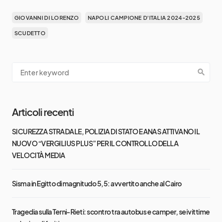
GIOVANNI DI LORENZO
NAPOLI CAMPIONE D'ITALIA 2024-2025
SCUDETTO
Articoli recenti
SICUREZZA STRADALE, POLIZIA DI STATO E ANAS ATTIVANO IL
NUOVO “VERGILIUS PLUS” PER IL CONTROLLO DELLA
VELOCITÀ MEDIA
Sisma in Egitto di magnitudo 5,5: avvertito anche al Cairo
Tragedia sulla Terni-Rieti: scontro tra autobus e camper, sei vittime