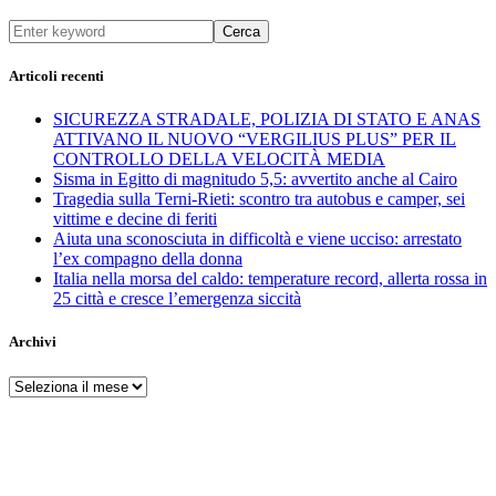
Cerca
Articoli recenti
SICUREZZA STRADALE, POLIZIA DI STATO E ANAS
ATTIVANO IL NUOVO “VERGILIUS PLUS” PER IL
CONTROLLO DELLA VELOCITÀ MEDIA
Sisma in Egitto di magnitudo 5,5: avvertito anche al Cairo
Tragedia sulla Terni-Rieti: scontro tra autobus e camper, sei
vittime e decine di feriti
Aiuta una sconosciuta in difficoltà e viene ucciso: arrestato
l’ex compagno della donna
Italia nella morsa del caldo: temperature record, allerta rossa in
25 città e cresce l’emergenza siccità
Archivi
Archivi