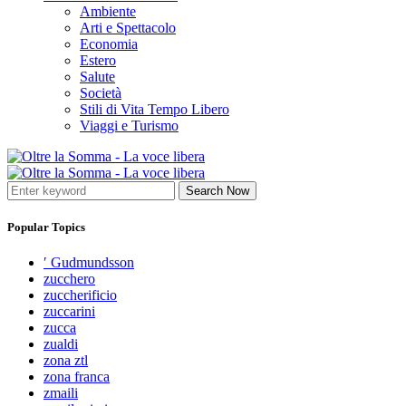
Ambiente
Arti e Spettacolo
Economia
Estero
Salute
Società
Stili di Vita Tempo Libero
Viaggi e Turismo
Search Now
Popular Topics
′ Gudmundsson
zucchero
zuccherificio
zuccarini
zucca
zualdi
zona ztl
zona franca
zmaili