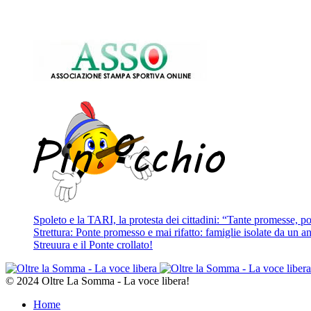
Spoleto e la TARI, la protesta dei cittadini: “Tante promesse, poc
Strettura: Ponte promesso e mai rifatto: famiglie isolate da un ann
Streuura e il Ponte crollato!
© 2024 Oltre La Somma - La voce libera!
Home