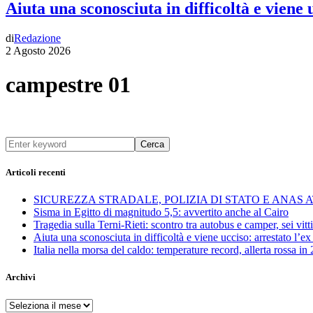
Aiuta una sconosciuta in difficoltà e viene
di
Redazione
2 Agosto 2026
campestre 01
Cerca
Articoli recenti
SICUREZZA STRADALE, POLIZIA DI STATO E ANAS
Sisma in Egitto di magnitudo 5,5: avvertito anche al Cairo
Tragedia sulla Terni-Rieti: scontro tra autobus e camper, sei vitti
Aiuta una sconosciuta in difficoltà e viene ucciso: arrestato l
Italia nella morsa del caldo: temperature record, allerta rossa in 
Archivi
Archivi