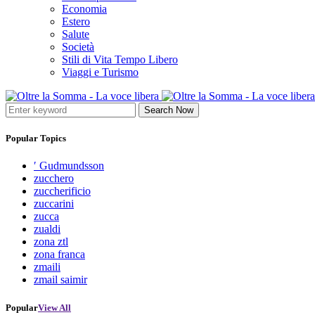
Economia
Estero
Salute
Società
Stili di Vita Tempo Libero
Viaggi e Turismo
Search Now
Popular Topics
′ Gudmundsson
zucchero
zuccherificio
zuccarini
zucca
zualdi
zona ztl
zona franca
zmaili
zmail saimir
Popular
View All