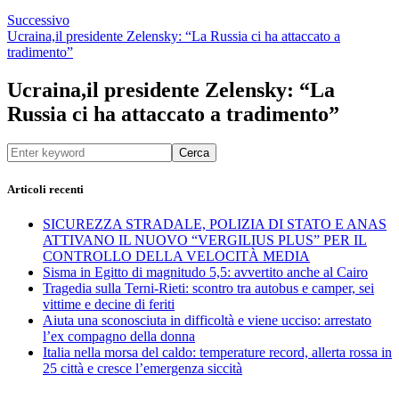
Successivo
Ucraina,il presidente Zelensky: “La Russia ci ha attaccato a
tradimento”
Ucraina,il presidente Zelensky: “La
Russia ci ha attaccato a tradimento”
Cerca
Articoli recenti
SICUREZZA STRADALE, POLIZIA DI STATO E ANAS
ATTIVANO IL NUOVO “VERGILIUS PLUS” PER IL
CONTROLLO DELLA VELOCITÀ MEDIA
Sisma in Egitto di magnitudo 5,5: avvertito anche al Cairo
Tragedia sulla Terni-Rieti: scontro tra autobus e camper, sei
vittime e decine di feriti
Aiuta una sconosciuta in difficoltà e viene ucciso: arrestato
l’ex compagno della donna
Italia nella morsa del caldo: temperature record, allerta rossa in
25 città e cresce l’emergenza siccità