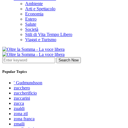
Ambiente
Arti e Spettacolo
Economia
Estero
Salute
Società
Stili di Vita Tempo Libero
Viaggi e Turismo
Search Now
Popular Topics
′ Gudmundsson
zucchero
zuccherificio
zuccarini
zucca
zualdi
zona ztl
zona franca
zmaili