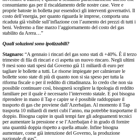
consumiamo gas per il riscaldamento delle nostre case. Vere e
proprie batoste in bolletta pur essendoci gli interventi governativi. Il
costo dell’energia, per quanto riguarda le imprese, comporta una
ricaduta già visibile sull’inflazione con l’aumento dei prezzi di tutti i
beni. Vedremo a fine marzo l’aggiornamento del costo del gas
stabilito da Arera…”
Quali soluzioni sono ipotizzabili?
Stagnaro:
“A gennaio i rincari del gas sono stati di +40%. È il terzo
trimestre di fila di rincari e ci aspetta un nuovo rincaro. Negli ultimi
9 mesi sono stati spesi dal Governo già 11 miliardi di euro per
tagliare le bollette a tutti. Le risorse impiegate per calmierare le
bollette sono state di più di quanto non si sia speso per tutta la
riforma fiscale o per il reddito di cittadinanza. Io credo che non sia
possibile continuare così, bisognerà scegliere la tipologia di reddito
familiare per il quale è necessario l’intervento statale. E poi bisogna
riprendere in mano il Tap e capire se è possibile raddoppiare il
trasporto di gas che proviene dall’Azerbaijan. Al momento il Tap
trasporta 10 miliardi di metri cubi l’anno, ma potrebbe trasportarne il
doppio. Bisogna capire in quali tempi fare gli adeguamenti tecnici
per aumentare la pressione e se l’Azerbaijan è in grado di fornire
una quantità doppia rispetto a quella attuale. Infine bisogna
aumentare, come già intenzione del Governo, la produzione
nazionale di gas”.